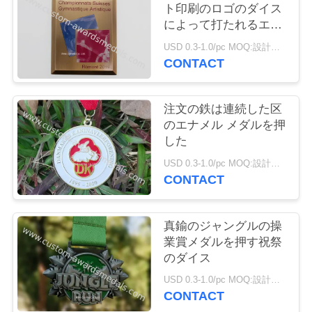
質
ト印刷のロゴのダイス
によって打たれるエナ
管
メル メダル
USD 0.3-1.0/pc MOQ:設計ごとの100 PC
理
CONTACT
私
注文の鉄は連続した区
のエナメル メダルを押
達
した
に
USD 0.3-1.0/pc MOQ:設計ごとの100 PC
CONTACT
連
絡
真鍮のジャングルの操
業賞メダルを押す祝祭
し
のダイス
な
USD 0.3-1.0/pc MOQ:設計ごとの100 PC
CONTACT
さ