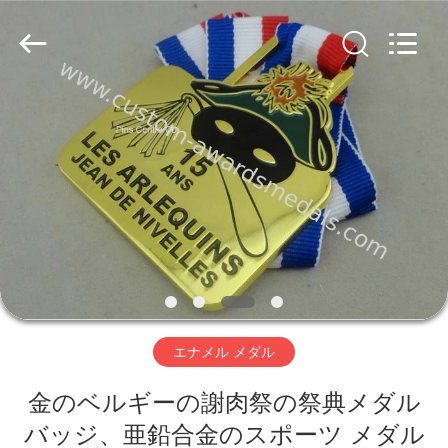
pins
centre
company
ltd.
All
Rights
Reserved.
Developed
家
by
ECER
プ
ロ
ダ
ク
ト
エナメル メダル
金のベルギーの謝肉祭の祭典メダル
私
バッジ、亜鉛合金のスポーツ メダル