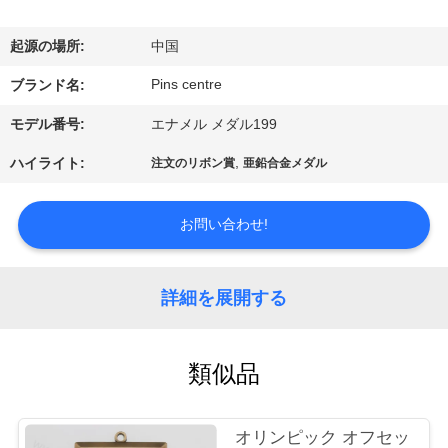
達
に
起源の場所:
中国
つ
Pins centre
ブランド名:
い
モデル番号:
エナメル メダル199
て
,
ハイライト:
注文のリボン賞
亜鉛合金メダル
工
お問い合わせ!
場
詳細を展開する
旅
行
類似品
品
オリンピック オフセッ