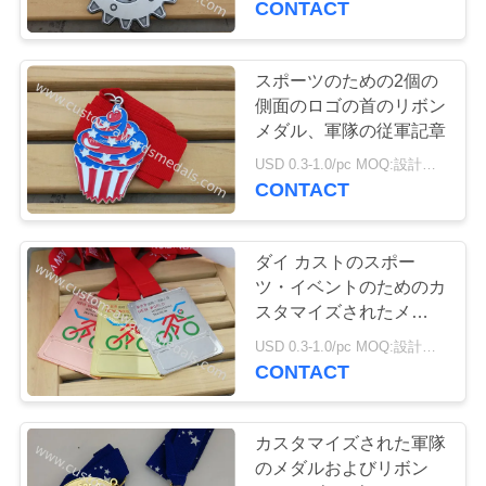
CONTACT
60
PRIVACY
スポーツのための2個の
トロリー硬貨
POLICY
側面のロゴの首のリボン
メダル、軍隊の従軍記章
USD 0.3-1.0/pc MOQ:設計ごとの 100 PC
CONTACT
ダイ カストのスポー
91
ツ・イベントのためのカ
プロモーションキ
スタマイズされたメダル
およびリボンは亜鉛合金
USD 0.3-1.0/pc MOQ:設計ごとの 100 PC
ーホルダー
のエナメル
CONTACT
カスタマイズされた軍隊
のメダルおよびリボン