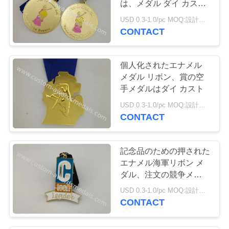
は、メダル ダイ カスト
31
亜鉛合金の空手
USD 0.3-1.0/pc MOQ:設計ごとの 100 PC
パーソナライズさ
CONTACT
れた革キーホルダ
個人化されたエナメル
ー
メダル リボン、賞の空
手メダルはダイ カスト
USD 0.3-1.0/pc MOQ:設計ごとの 100 PC
CONTACT
102
堅いエナメル Pin
記念品のための押された
エナメル海軍リボン メ
ダル、注文の競争メダル
は死にます
USD 0.3-1.0/pc MOQ:設計ごとの 100 PC
CONTACT
127