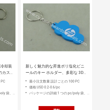
ル冷却装
新しく魅力的な昇進ポリ塩化ビニ
のカス
ールのキー ホルダー、多彩な 3D
ニール
はキーホルダーを与えます
PC
最小注文数量:設計ごとの 100 PC
価格:USD 0.2-0.6/pc
 PC の中間袋
パッケージの詳細:1 つの pc/poly 袋、50 PC の中間袋