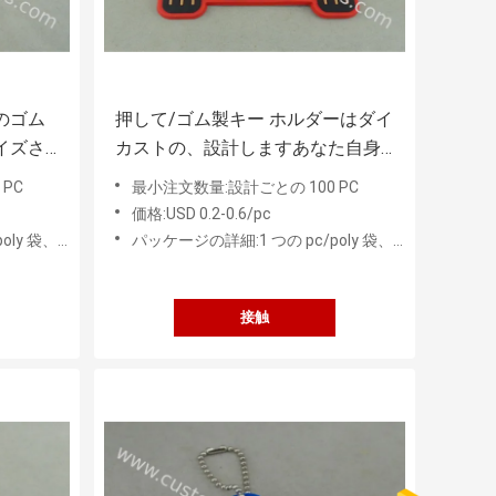
のゴム
押して/ゴム製キー ホルダーはダイ
イズさ
カストの、設計しますあなた自身
の習慣によって形づけられる
PC
最小注文数量:設計ごとの 100 PC
Keychainsを
価格:USD 0.2-0.6/pc
 PC の中間袋
パッケージの詳細:1 つの pc/poly 袋、50 PC の中間袋
接触