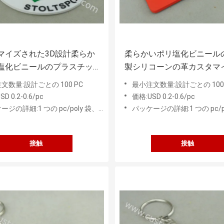
マイズされた3D設計柔らか
柔らかいポリ塩化ビニール
塩化ビニールのプラスチッ
製シリコーンの革カスタマ
の札は/袋の札を個人化しま
れる注文の荷物の札
文数量:設計ごとの 100 PC
最小注文数量:設計ごとの 100 
D 0.2-0.6/pc
価格:USD 0.2-0.6/pc
の詳細:1 つの pc/poly 袋、50 PC の中間袋
パッケージの詳細:1 つの pc/poly 袋、50
接触
接触