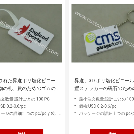
された昇進ポリ塩化ビニー
昇進、3D ポリ塩化ビニー
物の札、賞のためのゴムの
置ステッカーの磁石のため
ホルダー
タマイズされたポリ塩化ビ
文数量:設計ごとの 100 PC
最小注文数量:設計ごとの 100 
Keychain
D 0.2-0.6/pc
価格:USD 0.2-0.6/pc
の詳細:1 つの pc/poly 袋、50 PC の中間袋
パッケージの詳細:1 つの pc/poly 袋、50