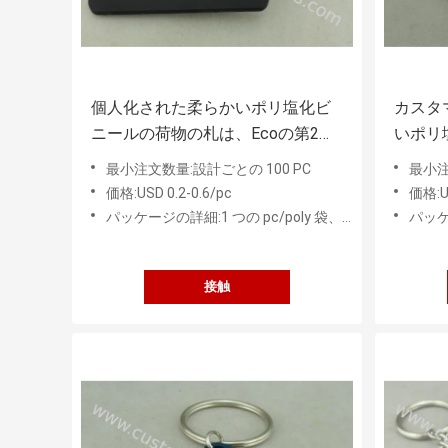
個人化された柔らかいポリ塩化ビ
カスタ
ニールの荷物の札は、Ecoの第2友
いポリ
好的なゴム荷物の札を個人化しま
ク荷物
最小注文数量:設計ごとの 100 PC
最小注
した
した
価格:USD 0.2-0.6/pc
価格:US
パッケージの詳細:1 つの pc/poly 袋、50 PC の中間袋
パッケージ
接触