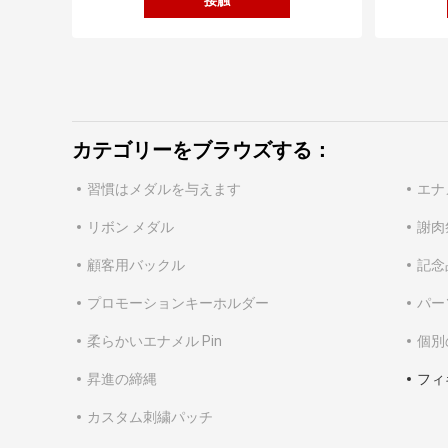
接触
カテゴリーをブラウズする：
習慣はメダルを与えます
エナ
リボン メダル
謝肉
顧客用バックル
記念
プロモーションキーホルダー
パー
柔らかいエナメル Pin
個別
昇進の締縄
フィ
カスタム刺繍パッチ