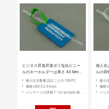
ビジネス昇進昇進ポリ塩化ビニー
個人化
ルのキーホルダーは厚さ 4.0 Mm の
ルの荷
ゴム加工しました
キー 
最小注文数量:設計ごとの 100 PC
最小注
価格:USD 0.2-0.6/pc
価格:US
パッケージの詳細:1 つの pc/poly 袋、50 PC の中間袋
パッケージ