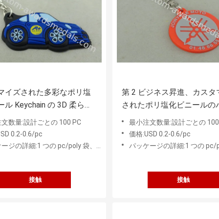
マイズされた多彩なポリ塩
第 2 ビジネス昇進、カスタ
 Keychain の 3D 柔らか
されたポリ塩化ビニールの
塩化ビニールの昇進の主札
のためのポリ塩化ビニール
文数量:設計ごとの 100 PC
最小注文数量:設計ごとの 100 
Keychain。
D 0.2-0.6/pc
価格:USD 0.2-0.6/pc
の詳細:1 つの pc/poly 袋、50 PC の中間袋
パッケージの詳細:1 つの pc/poly 袋、50
接触
接触