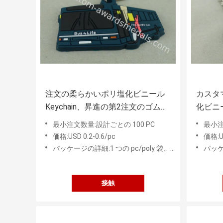
注文の柔らかいポリ塩化ビニール
カスタ
Keychain、昇進の第2注文のゴム製
化ビニール
Keychains
いポリ
最小注文数量:設計ごとの 100 PC
最小注
価格:USD 0.2-0.6/pc
価格:US
パッケージの詳細:1 つの pc/poly 袋、50 PC の中間袋
パッケージ
接触