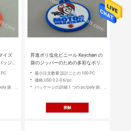
マイズ
昇進ポリ塩化ビニール Keychain の
バッジ
袋のジッパーのための多彩なポリ
の注入
塩化ビニールのバッジ
PC
最小注文数量:設計ごとの 100 PC
価格:USD 0.2-0.6/pc
 PC の中間袋
パッケージの詳細:1 つの pc/poly 袋、50 PC の中間袋
接触