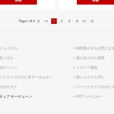
接触
接触
Page 1 of 4
|<
<<
1
2
3
4
>>
>|
メル メダル
鋳造物メダルは死にま
祭メダル
個人化された硬貨
品のバッジ
トロリー硬貨
ソナライズされた革キーホルダー
堅いエナメル Pin
の犬のタグ
パーソナライズされた
ギュア キーチェーン
PVC コースター