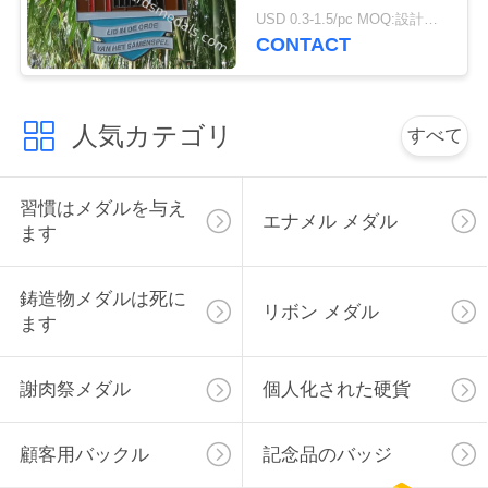
亜鉛でメッキして下さ
USD 0.3-1.5/pc MOQ:設計ごとの 100 PC
い
い
CONTACT
ニ
人気カテゴリ
すべて
ュ
ー
習慣はメダルを与え
エナメル メダル
ます
ス
鋳造物メダルは死に
リボン メダル
場
ます
合
謝肉祭メダル
個人化された硬貨
地
顧客用バックル
記念品のバッジ
図