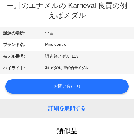
達
ー川のエナメルの Karneval 良質の例
に
えばメダル
つ
起源の場所:
中国
い
Pins centre
ブランド名:
て
モデル番号:
謝肉祭メダル 113
工
,
ハイライト:
3d メダル
亜鉛合金メダル
場
お問い合わせ!
旅
行
詳細を展開する
品
類似品