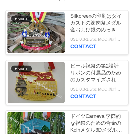
質
管
Silkcreenの印刷はダイ
カストの謝肉祭メダル
理
金および銀のめっき
USD 0.3-1.5/pc MOQ:設計ごとの 100 PC
CONTACT
私
達
ビール祝祭の第2設計
に
リボンの付属品のため
のカスタマイズされた
連
謝肉祭のバッジ メダル
USD 0.3-1.5/pc MOQ:設計ごとの 100 PC
絡
CONTACT
し
ドイツCarneval季節的
な
な祝祭のための合金の
Kolnメダル3Dメダルを
さ