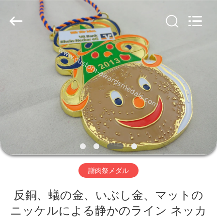
company
ltd.
All
Rights
Reserved.
Developed
by
ECER
家
プ
ロ
ダ
ク
ト
謝肉祭メダル
反銅、蟻の金、いぶし金、マットの
私
ニッケルによる静かのライン ネッカ