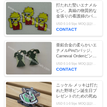
質
打たれた堅いエナメル
ピン、真鍮の物質的な
管
金張りの看護婦のバッ
理
ジは死にます
USD 0.1-0.5/pc MOQ:設計ごとの 100 PC
CONTACT
私
亜鉛合金の柔らかいエ
達
ナメルPinのバッジ、
Carneval Ordenピンは
に
スタックした死にます
USD 0.1-0.5/pc MOQ:設計ごとの 100 PC
連
CONTACT
絡
し
ニッケル メッキは打た
れた野球ピン誕生日プ
な
レゼントのための死ぬ
さ
USD 0.1-0.5/pc MOQ:設計ごとの100 PC