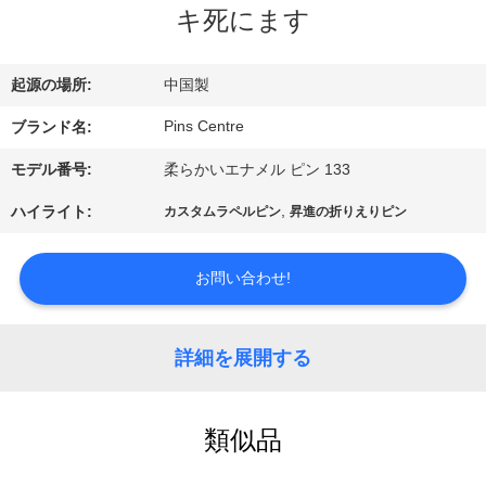
達
キ死にます
に
つ
起源の場所:
中国製
い
Pins Centre
ブランド名:
て
モデル番号:
柔らかいエナメル ピン 133
,
ハイライト:
カスタムラペルピン
昇進の折りえりピン
工
お問い合わせ!
場
旅
詳細を展開する
行
類似品
品