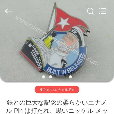
2026
pins
centre
company
ltd.
All
Rights
Reserved.
家
Developed
by
ECER
プ
ロ
ダ
ク
ト
柔らかいエナメル Pin
鉄との巨大な記念の柔らかいエナメ
私
ル Pin は打たれ、黒いニッケル メッ