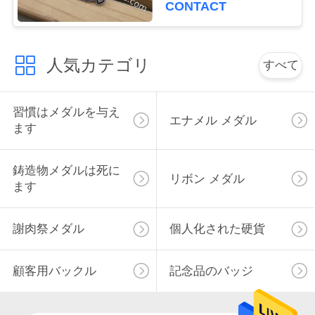
CONTACT
い
人気カテゴリ
すべて
ニ
ュ
習慣はメダルを与え
エナメル メダル
ー
ます
ス
鋳造物メダルは死に
リボン メダル
ます
場
謝肉祭メダル
個人化された硬貨
合
顧客用バックル
記念品のバッジ
地
図