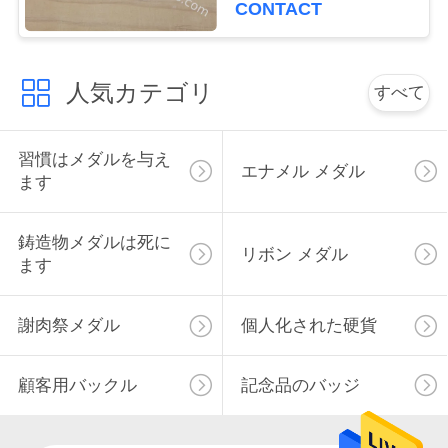
CONTACT
い
人気カテゴリ
すべて
ニ
ュ
習慣はメダルを与え
エナメル メダル
ー
ます
ス
鋳造物メダルは死に
リボン メダル
ます
場
謝肉祭メダル
個人化された硬貨
合
顧客用バックル
記念品のバッジ
地
図