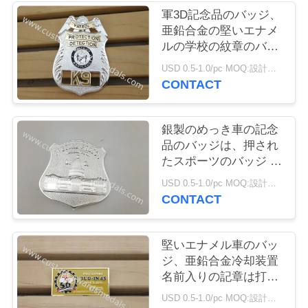
質
軍3D記念品のバッジ、
亜鉛合金の堅いエナメ
管
ルの学校の紋章のバッ
理
ジ
USD 0.5-1.0/pc MOQ:設計ごとの 100 PC
CONTACT
私
銀製のめっき車の記念
達
品のバッジは、押され
たスポーツのバッジ ブ
に
ローチPinの死にます
USD 0.5-1.0/pc MOQ:設計ごとの 100 PC
連
CONTACT
絡
し
堅いエナメル車のバッ
ジ、亜鉛合金冷却装置
な
名前入りの記章は打た
れて死にます
さ
USD 0.5-1.0/pc MOQ:設計ごとの 100 PC