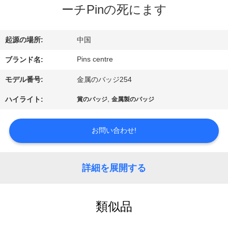
達
ーチPinの死にます
に
つ
起源の場所:
中国
い
Pins centre
ブランド名:
て
モデル番号:
金属のバッジ254
,
ハイライト:
賞のバッジ
金属製のバッジ
工
お問い合わせ!
場
旅
詳細を展開する
行
類似品
品