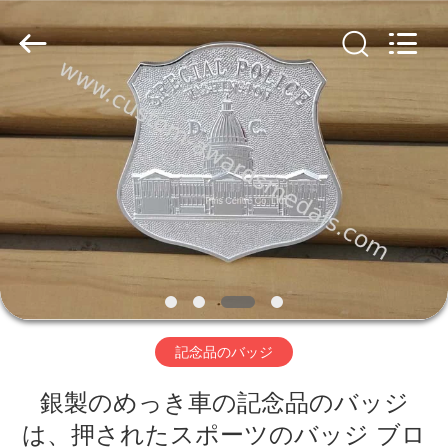
-
2026
pins
centre
company
ltd.
All
Rights
家
Reserved.
Developed
by
ECER
プ
ロ
ダ
ク
ト
記念品のバッジ
銀製のめっき車の記念品のバッジ
私
は、押されたスポーツのバッジ ブロ