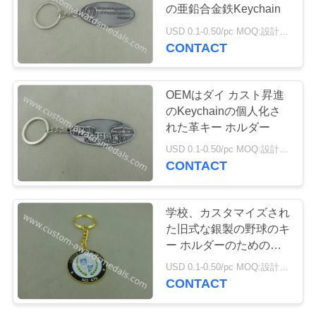
質
の亜鉛合金鉄Keychain
管
USD 0.1-0.50/pc MOQ:設計ごとの 100 PC
CONTACT
理
OEMはダイ カスト昇進
私
のKeychainの個人化さ
れた革キー ホルダー
達
USD 0.1-0.50/pc MOQ:設計ごとの 100 PC
CONTACT
に
連
学校、カスタマイズされ
絡
た旧式な銀製の野球のキ
ー ホルダーのための小
し
型昇進のKeychain
USD 0.1-0.50/pc MOQ:設計ごとの 100 PC
な
CONTACT
さ