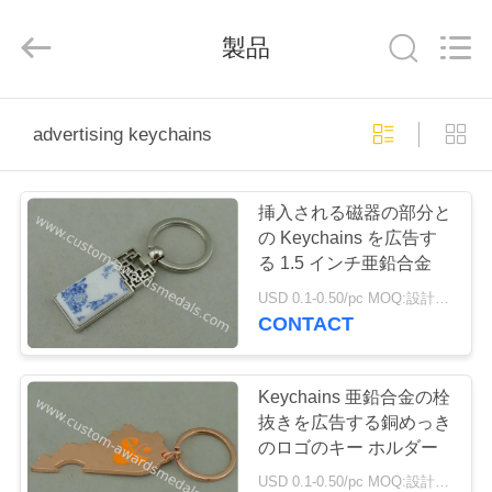
company
ltd.
All
製品
Rights
Reserved.
Developed
by
ECER
家
advertising keychains
プ
挿入される磁器の部分と
ロ
の Keychains を広告す
る 1.5 インチ亜鉛合金
ダ
USD 0.1-0.50/pc MOQ:設計ごとの 100 PC
ク
CONTACT
ト
Keychains 亜鉛合金の栓
抜きを広告する銅めっき
私
のロゴのキー ホルダー
USD 0.1-0.50/pc MOQ:設計ごとの 100 PC