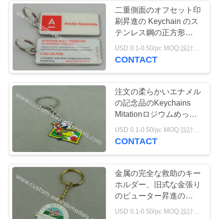
二重側面のオフセット印
い
刷昇進の Keychain のス
テンレス鋼の正方形
Keychain
ニ
USD 0.1-0.50/pc MOQ:設計ごとの 100 PC
CONTACT
ュ
ー
注文の柔らかいエナメル
の記念品のKeychains
ス
Mitationロジウムめっき
の鉛及びニッケルは放し
USD 0.1-0.50/pc MOQ:設計ごとの 100 PC
ます
場
CONTACT
合
金属の完全な救助のキー
ホルダー、旧式な金張り
地
のピューター昇進の
Keychain
USD 0.1-0.50/pc MOQ:設計ごとの 100 PC
図