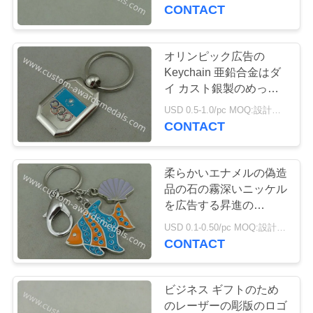
達
CONTACT
に
つ
オリンピック広告の
Keychain 亜鉛合金はダ
い
イ カスト銀製のめっき
の
て
USD 0.5-1.0/pc MOQ:設計ごとの 100 PC
CONTACT
工
柔らかいエナメルの偽造
場
品の石の霧深いニッケル
を広告する昇進の
旅
Keychain の銀
USD 0.1-0.50/pc MOQ:設計ごとの 100 PC
行
CONTACT
品
ビジネス ギフトのため
のレーザーの彫版のロゴ